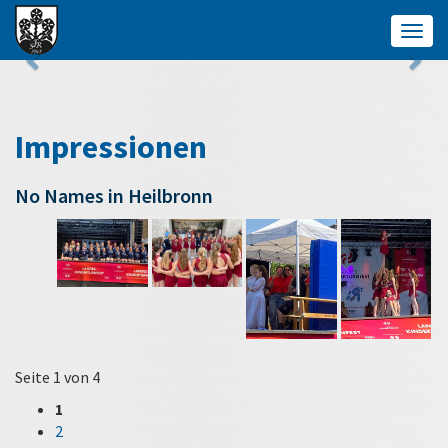
Togg
navig
Impressionen
No Names in Heilbronn
Seite 1 von 4
1
2