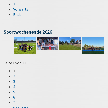
3
Vorwärts
Ende
Sportwochenende 2026
Seite 1 von 11
1
2
3
4
5
6
7
Vorwärts