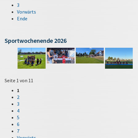
3
Vorwärts
Ende
Sportwochenende 2026
Seite 1 von 11
1
2
3
4
5
6
7
Vorwärts