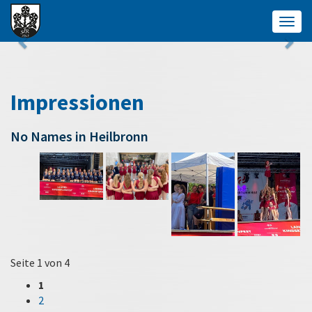
Togg
navig
Impressionen
No Names in Heilbronn
Seite 1 von 4
1
2