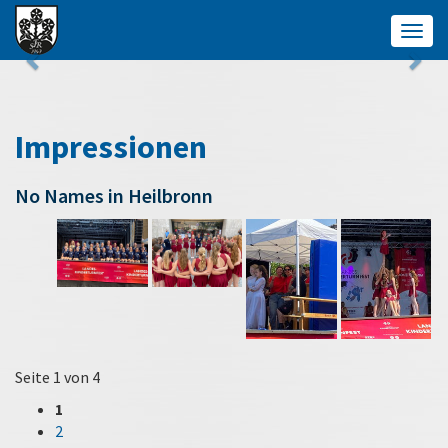
Togg
navig
Impressionen
No Names in Heilbronn
Seite 1 von 4
1
2