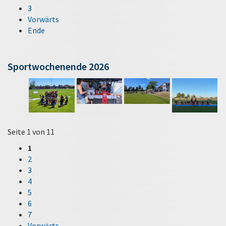
3
Vorwärts
Ende
Sportwochenende 2026
Seite 1 von 11
1
2
3
4
5
6
7
Vorwärts