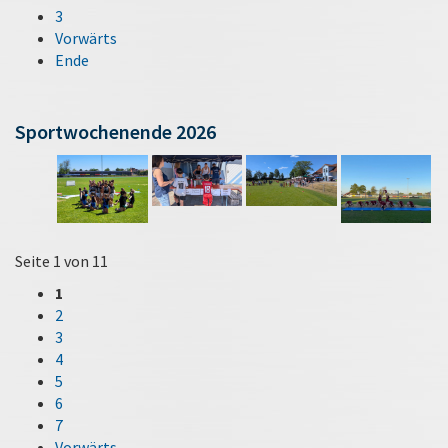
3
Vorwärts
Ende
Sportwochenende 2026
Seite 1 von 11
1
2
3
4
5
6
7
Vorwärts