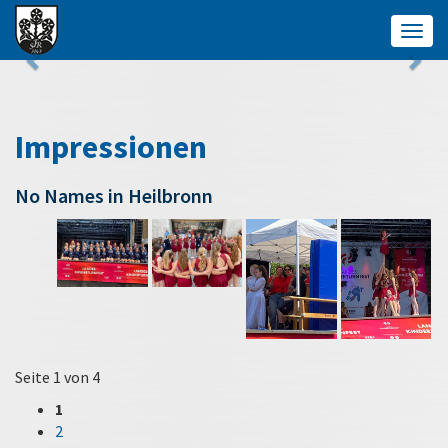
Togg
navig
Impressionen
No Names in Heilbronn
Seite 1 von 4
1
2