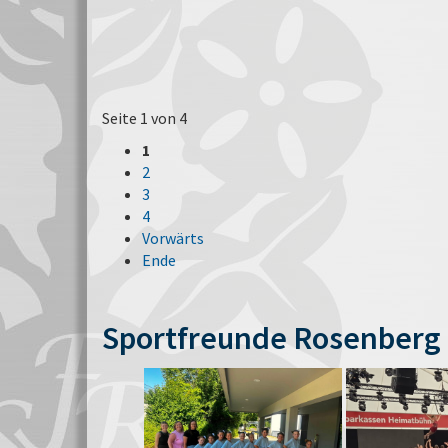
Seite 1 von 4
1
2
3
4
Vorwärts
Ende
Sportfreunde Rosenberg 