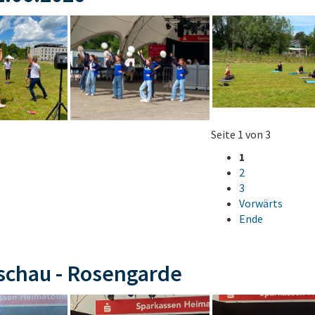
Seite 1 von 3
1
2
3
Vorwärts
Ende
schau - Rosengarde