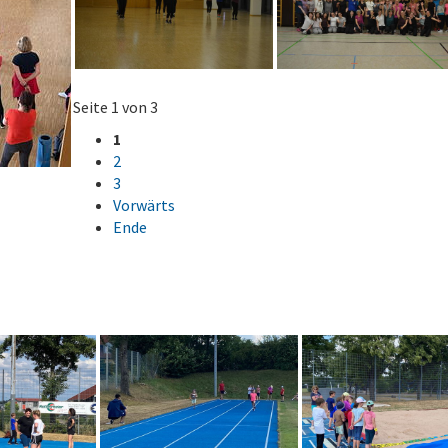
Seite 1 von 3
1
2
3
Vorwärts
Ende