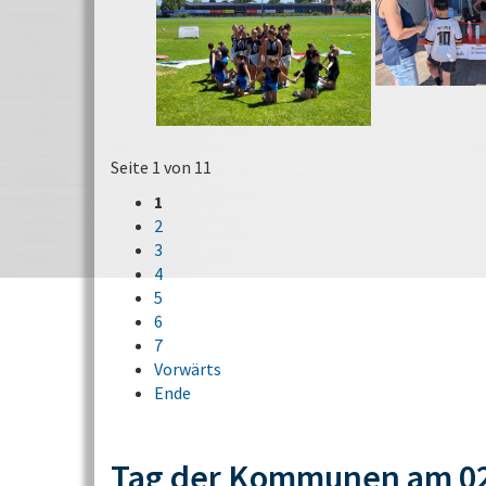
Seite 1 von 11
1
2
3
4
5
6
7
Vorwärts
Ende
Tag der Kommunen am 02