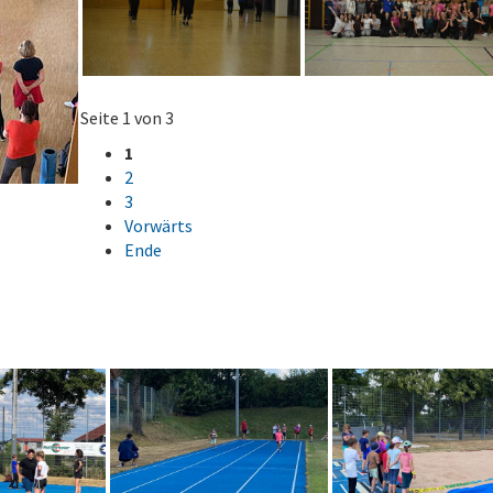
Seite 1 von 3
1
2
3
Vorwärts
Ende