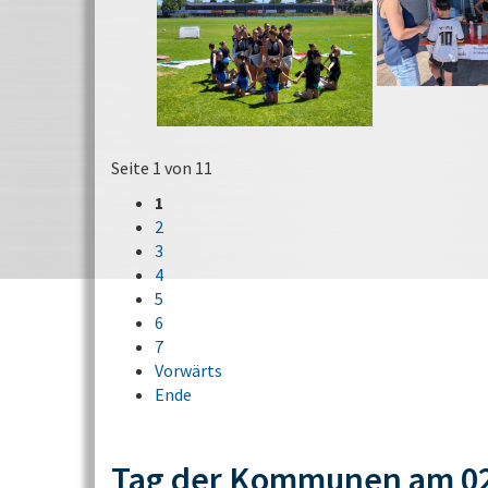
Seite 1 von 11
1
2
3
4
5
6
7
Vorwärts
Ende
Tag der Kommunen am 02