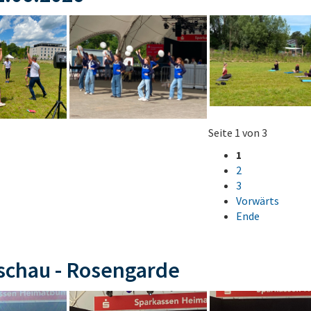
Seite 1 von 3
1
2
3
Vorwärts
Ende
schau - Rosengarde