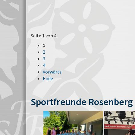
Seite 1 von 4
1
2
3
4
Vorwärts
Ende
Sportfreunde Rosenberg 