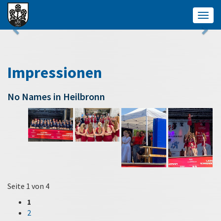
Togg
navig
Impressionen
No Names in Heilbronn
Seite 1 von 4
1
2