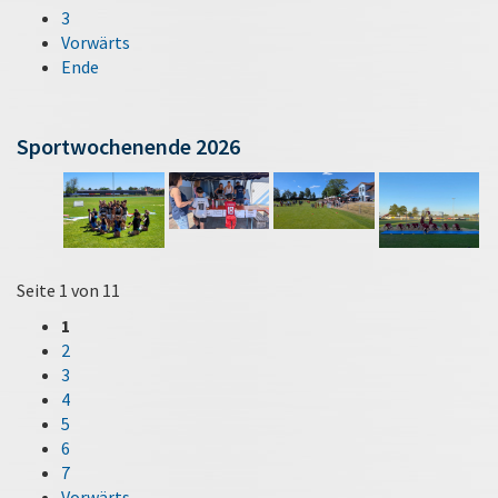
3
Vorwärts
Ende
Sportwochenende 2026
Seite 1 von 11
1
2
3
4
5
6
7
Vorwärts