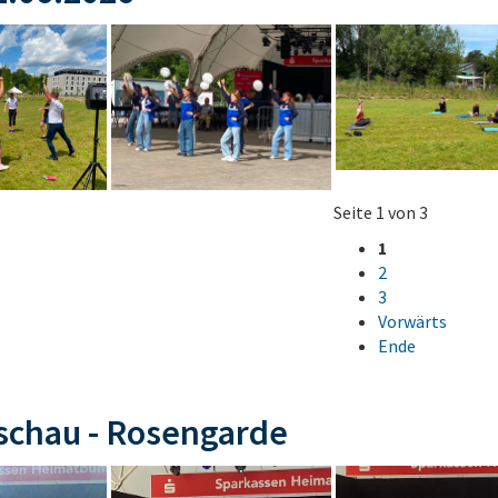
Seite 1 von 3
1
2
3
Vorwärts
Ende
schau - Rosengarde