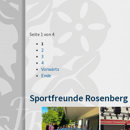
Seite 1 von 4
1
2
3
4
Vorwärts
Ende
Sportfreunde Rosenberg 