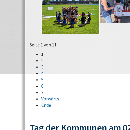
Seite 1 von 11
1
2
3
4
5
6
7
Vorwärts
Ende
Tag der Kommunen am 02