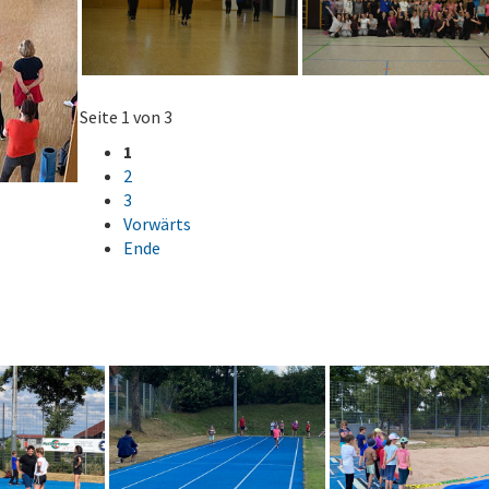
Seite 1 von 3
1
2
3
Vorwärts
Ende