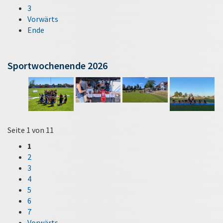
3
Vorwärts
Ende
Sportwochenende 2026
Seite 1 von 11
1
2
3
4
5
6
7
Vorwärts