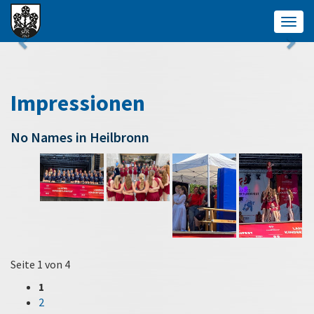
Togg
navig
Impressionen
No Names in Heilbronn
Seite 1 von 4
1
2