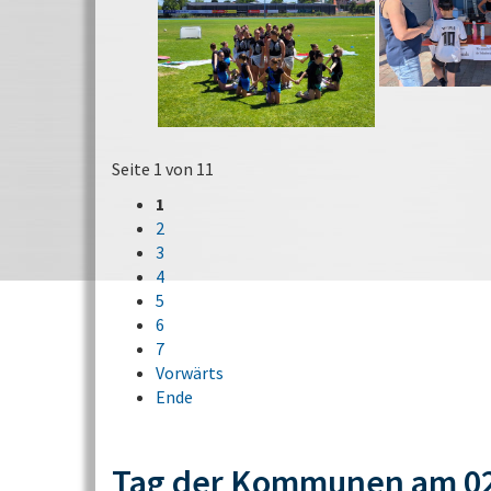
Seite 1 von 11
1
2
3
4
5
6
7
Vorwärts
Ende
Tag der Kommunen am 02