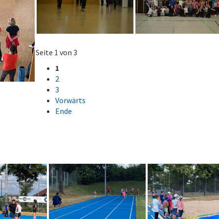
Seite 1 von 3
1
2
3
Vorwärts
Ende