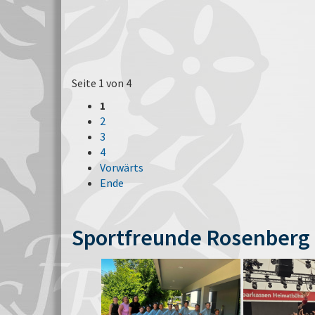
Seite 1 von 4
1
2
3
4
Vorwärts
Ende
Sportfreunde Rosenberg 