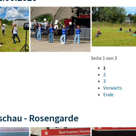
Seite 1 von 3
1
2
3
Vorwärts
Ende
schau - Rosengarde