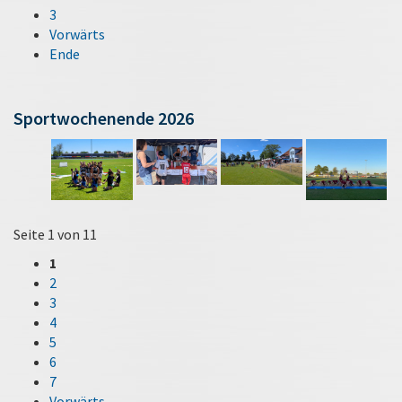
3
Vorwärts
Ende
Sportwochenende 2026
Seite 1 von 11
1
2
3
4
5
6
7
Vorwärts