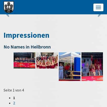
Togg
navig
Impressionen
No Names in Heilbronn
Seite 1 von 4
1
2