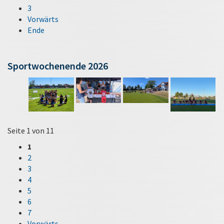
3
Vorwärts
Ende
Sportwochenende 2026
Seite 1 von 11
1
2
3
4
5
6
7
Vorwärts