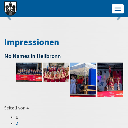
Togg
navig
Impressionen
No Names in Heilbronn
Seite 1 von 4
1
2