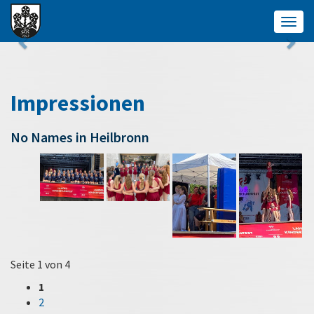
Togg
navig
Impressionen
No Names in Heilbronn
Seite 1 von 4
1
2