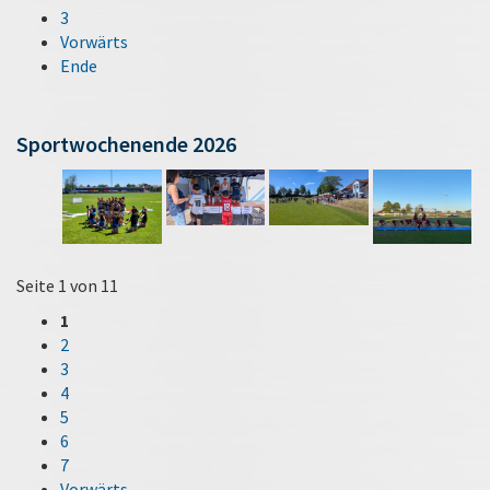
3
Vorwärts
Ende
Sportwochenende 2026
Seite 1 von 11
1
2
3
4
5
6
7
Vorwärts