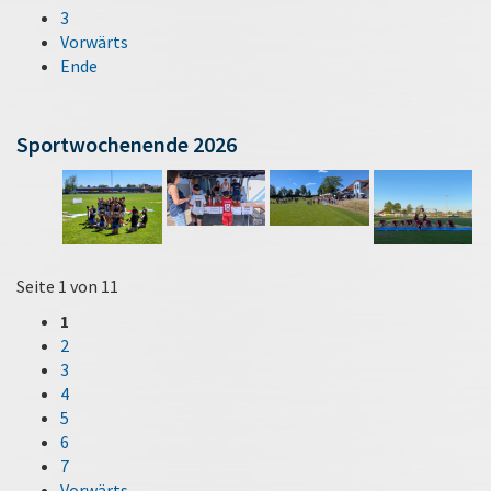
3
Vorwärts
Ende
Sportwochenende 2026
Seite 1 von 11
1
2
3
4
5
6
7
Vorwärts