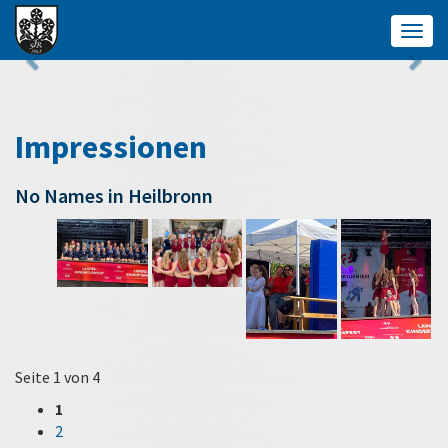
Togg
navig
Impressionen
No Names in Heilbronn
Seite 1 von 4
1
2