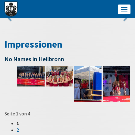
Togg
navig
Impressionen
No Names in Heilbronn
Seite 1 von 4
1
2