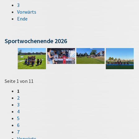
3
Vorwärts
Ende
Sportwochenende 2026
Seite 1 von 11
1
2
3
4
5
6
7
Vorwärts