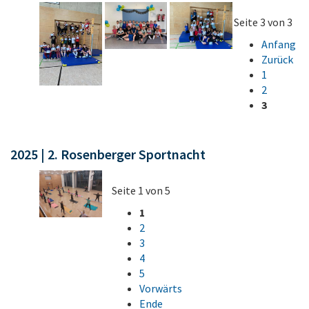
Seite 3 von 3
Anfang
Zurück
1
2
3
2025 | 2. Rosenberger Sportnacht
Seite 1 von 5
1
2
3
4
5
Vorwärts
Ende