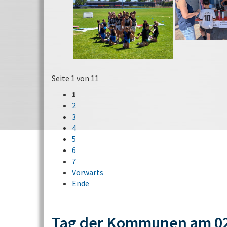
Seite 1 von 11
1
2
3
4
5
6
7
Vorwärts
Ende
Tag der Kommunen am 02