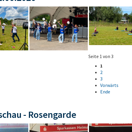
Seite 1 von 3
1
2
3
Vorwärts
Ende
schau - Rosengarde