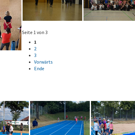
Seite 1 von 3
1
2
3
Vorwärts
Ende