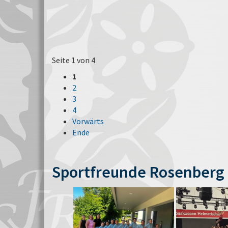
Seite 1 von 4
1
2
3
4
Vorwärts
Ende
Sportfreunde Rosenberg 