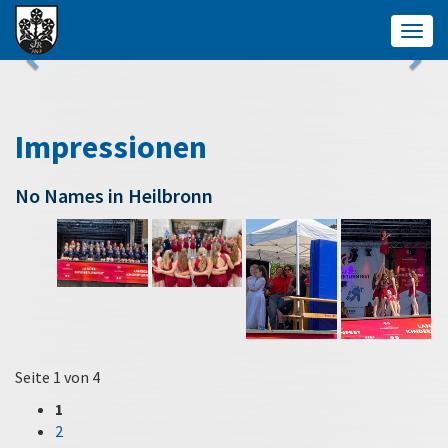
Togg
navig
Impressionen
No Names in Heilbronn
Seite 1 von 4
1
2