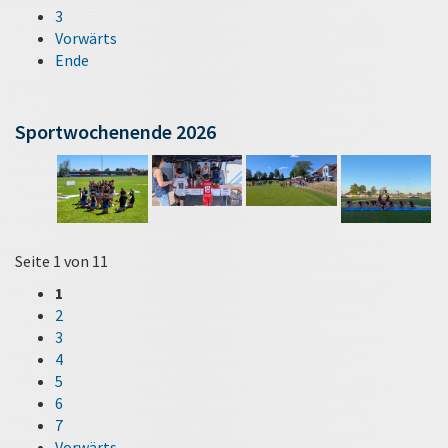
3
Vorwärts
Ende
Sportwochenende 2026
Seite 1 von 11
1
2
3
4
5
6
7
Vorwärts