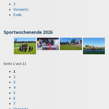
3
Vorwärts
Ende
Sportwochenende 2026
Seite 1 von 11
1
2
3
4
5
6
7
Vorwärts