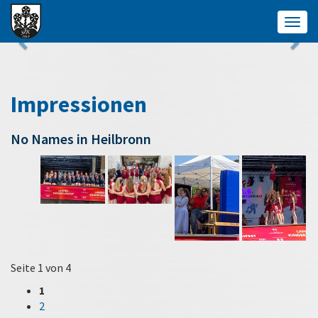
Togg
navig
Impressionen
No Names in Heilbronn
Seite 1 von 4
1
2