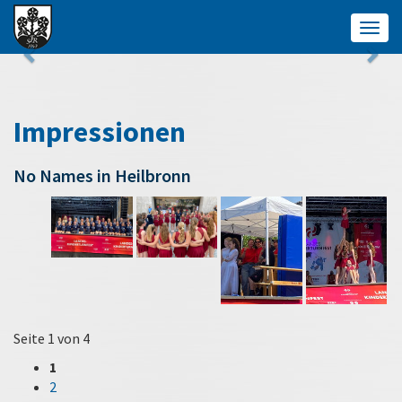
Togg
navig
Impressionen
No Names in Heilbronn
Seite 1 von 4
1
2