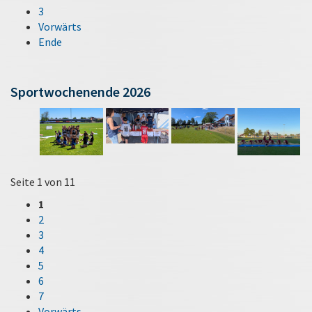
3
Vorwärts
Ende
Sportwochenende 2026
Seite 1 von 11
1
2
3
4
5
6
7
Vorwärts