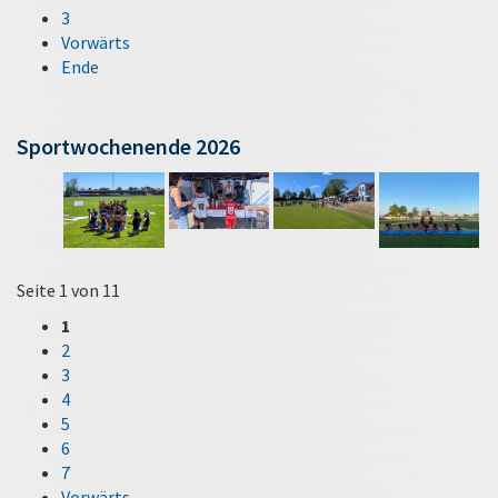
3
Vorwärts
Ende
Sportwochenende 2026
Seite 1 von 11
1
2
3
4
5
6
7
Vorwärts