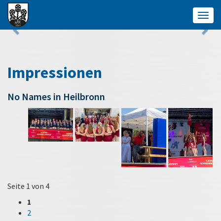
Togg
navig
Impressionen
No Names in Heilbronn
Seite 1 von 4
1
2