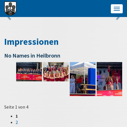
Togg
navig
Impressionen
No Names in Heilbronn
Seite 1 von 4
1
2