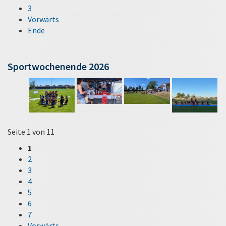
3
Vorwärts
Ende
Sportwochenende 2026
Seite 1 von 11
1
2
3
4
5
6
7
Vorwärts