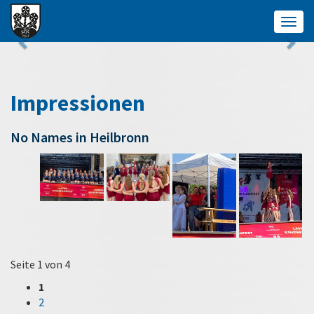
Togg
navig
Impressionen
No Names in Heilbronn
Seite 1 von 4
1
2