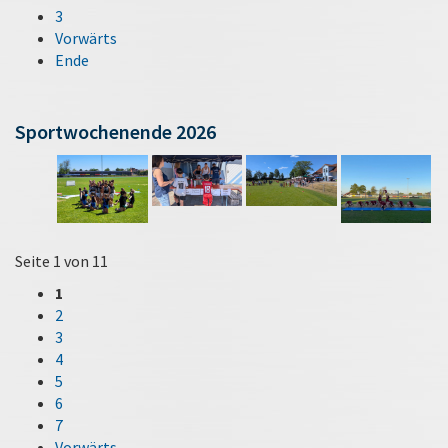
3
Vorwärts
Ende
Sportwochenende 2026
Seite 1 von 11
1
2
3
4
5
6
7
Vorwärts