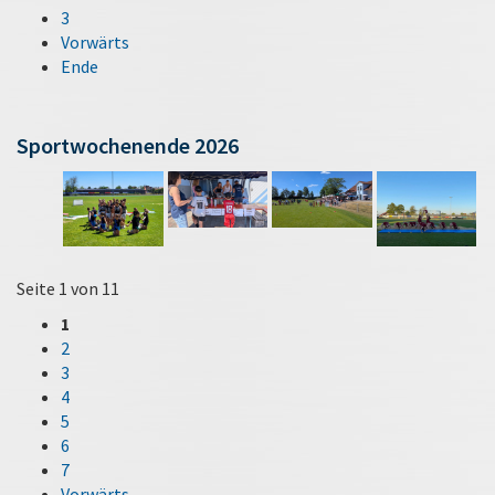
3
Vorwärts
Ende
Sportwochenende 2026
Seite 1 von 11
1
2
3
4
5
6
7
Vorwärts