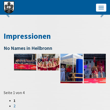
Togg
navig
Impressionen
No Names in Heilbronn
Seite 1 von 4
1
2