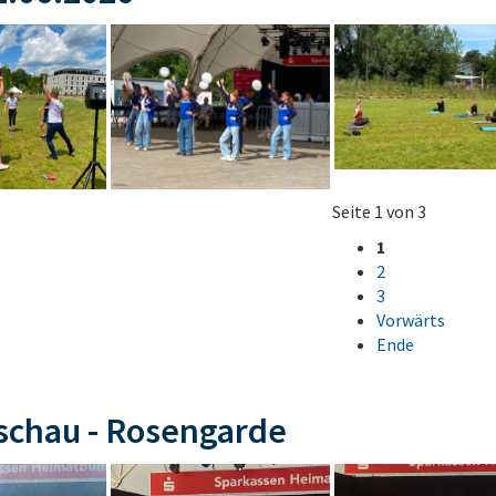
Seite 1 von 3
1
2
3
Vorwärts
Ende
schau - Rosengarde