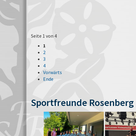
Seite 1 von 4
1
2
3
4
Vorwärts
Ende
Sportfreunde Rosenberg 