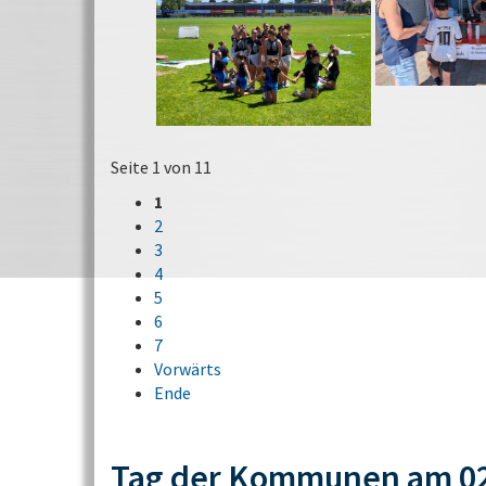
Seite 1 von 11
1
2
3
4
5
6
7
Vorwärts
Ende
Tag der Kommunen am 02