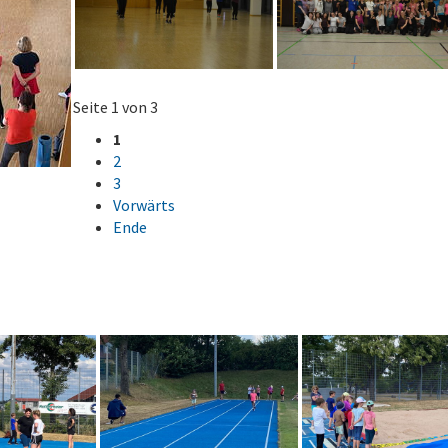
Seite 1 von 3
1
2
3
Vorwärts
Ende