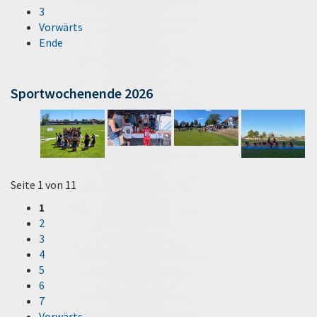
3
Vorwärts
Ende
Sportwochenende 2026
Seite 1 von 11
1
2
3
4
5
6
7
Vorwärts