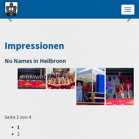
Togg
navig
Impressionen
No Names in Heilbronn
Seite 1 von 4
1
2