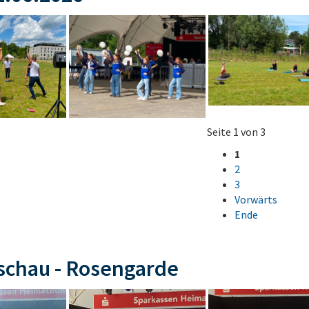
Seite 1 von 3
1
2
3
Vorwärts
Ende
schau - Rosengarde