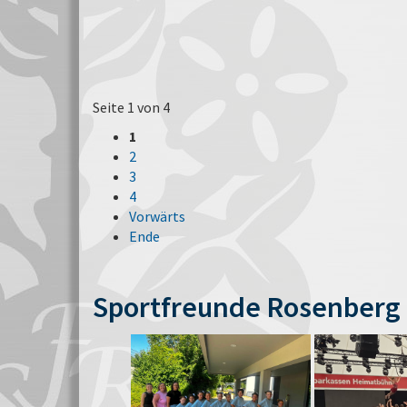
Seite 1 von 4
1
2
3
4
Vorwärts
Ende
Sportfreunde Rosenberg 