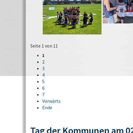
Seite 1 von 11
1
2
3
4
5
6
7
Vorwärts
Ende
Tag der Kommunen am 02