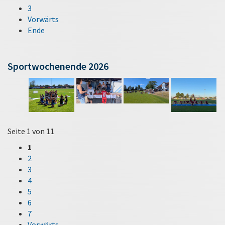
3
Vorwärts
Ende
Sportwochenende 2026
Seite 1 von 11
1
2
3
4
5
6
7
Vorwärts