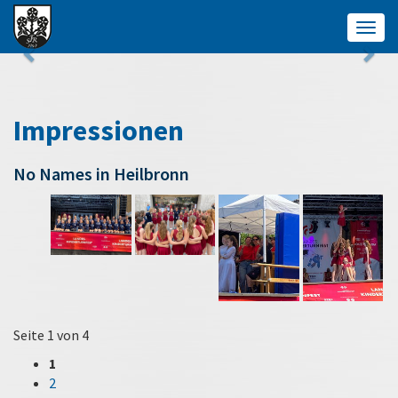
Togg
navig
Impressionen
No Names in Heilbronn
Seite 1 von 4
1
2