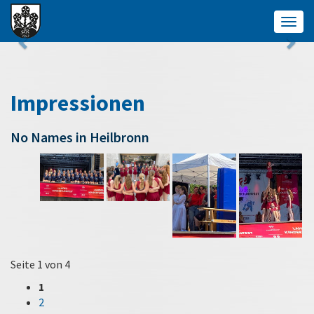
Togg
navig
Impressionen
No Names in Heilbronn
Seite 1 von 4
1
2