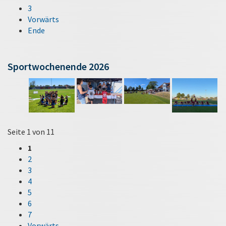
3
Vorwärts
Ende
Sportwochenende 2026
Seite 1 von 11
1
2
3
4
5
6
7
Vorwärts