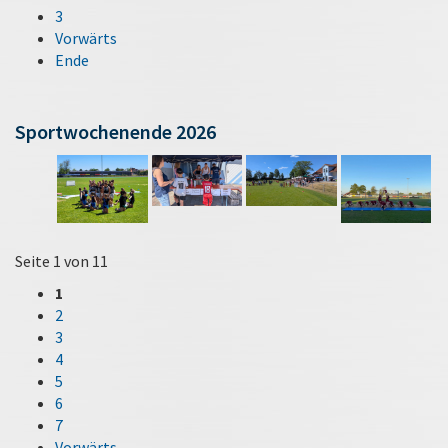
3
Vorwärts
Ende
Sportwochenende 2026
Seite 1 von 11
1
2
3
4
5
6
7
Vorwärts