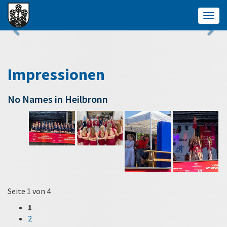
Togg
navig
Impressionen
No Names in Heilbronn
Seite 1 von 4
1
2