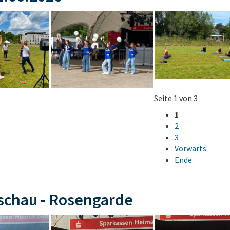
Seite 1 von 3
1
2
3
Vorwärts
Ende
schau - Rosengarde