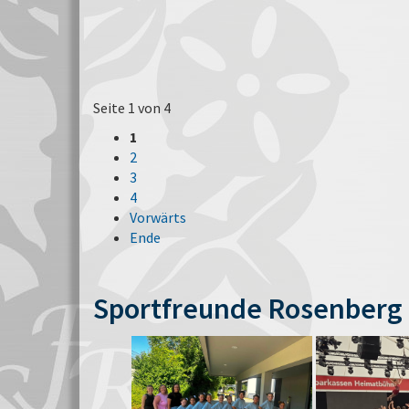
Seite 1 von 4
1
2
3
4
Vorwärts
Ende
Sportfreunde Rosenberg 