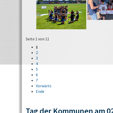
Seite 1 von 11
1
2
3
4
5
6
7
Vorwärts
Ende
Tag der Kommunen am 02