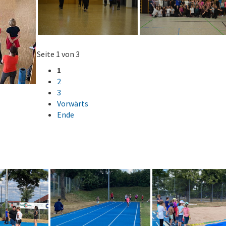
Seite 1 von 3
1
2
3
Vorwärts
Ende