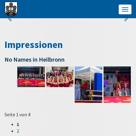
Togg
navig
Impressionen
No Names in Heilbronn
Seite 1 von 4
1
2