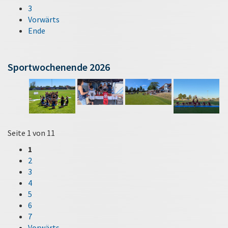
3
Vorwärts
Ende
Sportwochenende 2026
Seite 1 von 11
1
2
3
4
5
6
7
Vorwärts