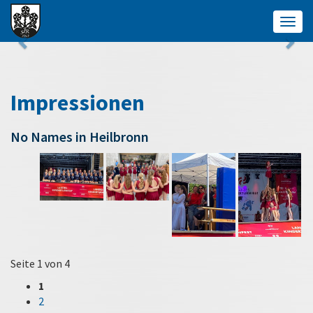
Togg
navig
Impressionen
No Names in Heilbronn
Seite 1 von 4
1
2