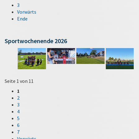
3
Vorwärts
Ende
Sportwochenende 2026
Seite 1 von 11
1
2
3
4
5
6
7
Vorwärts