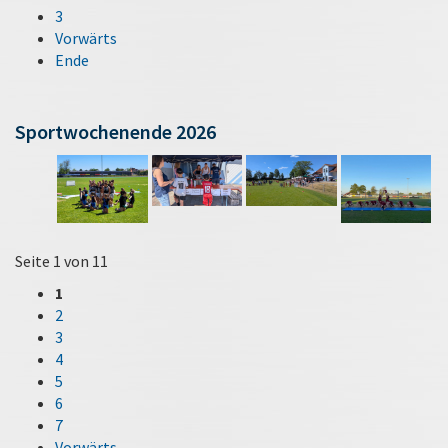
3
Vorwärts
Ende
Sportwochenende 2026
Seite 1 von 11
1
2
3
4
5
6
7
Vorwärts