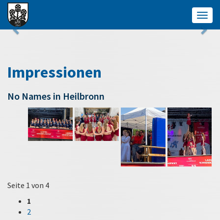
Togg
navig
Impressionen
No Names in Heilbronn
Seite 1 von 4
1
2