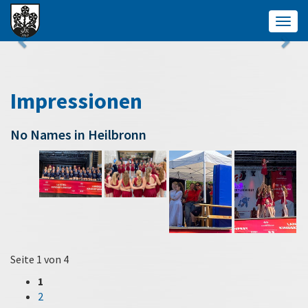
Togg
navig
Impressionen
No Names in Heilbronn
Seite 1 von 4
1
2