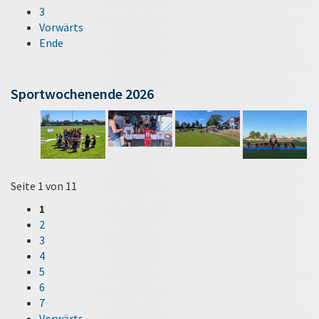
3
Vorwärts
Ende
Sportwochenende 2026
Seite 1 von 11
1
2
3
4
5
6
7
Vorwärts