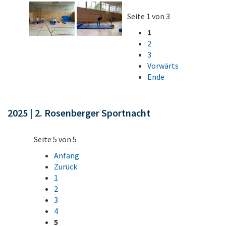
Seite 1 von 3
1
2
3
Vorwärts
Ende
2025 | 2. Rosenberger Sportnacht
Seite 5 von 5
Anfang
Zurück
1
2
3
4
5