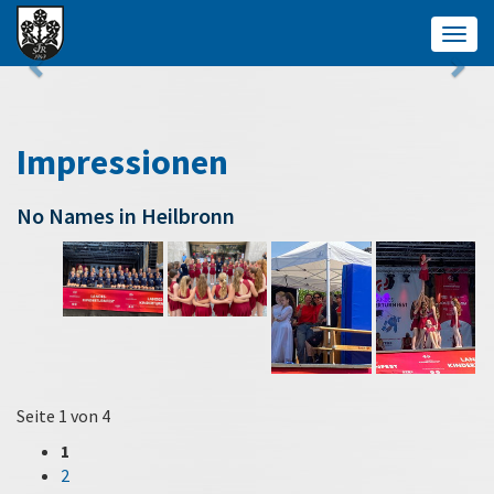
Togg
navig
Impressionen
No Names in Heilbronn
Seite 1 von 4
1
2