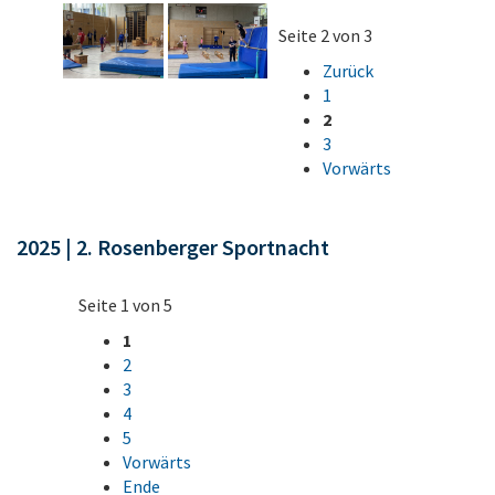
Seite 2 von 3
Zurück
1
2
3
Vorwärts
2025 | 2. Rosenberger Sportnacht
Seite 1 von 5
1
2
3
4
5
Vorwärts
Ende