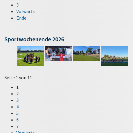
3
Vorwärts
Ende
Sportwochenende 2026
Seite 1 von 11
1
2
3
4
5
6
7
Vorwärts