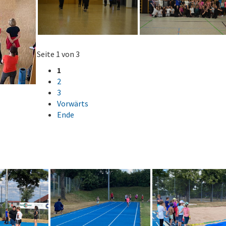
Seite 1 von 3
1
2
3
Vorwärts
Ende