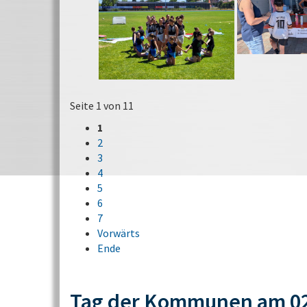
Seite 1 von 11
1
2
3
4
5
6
7
Vorwärts
Ende
Tag der Kommunen am 02