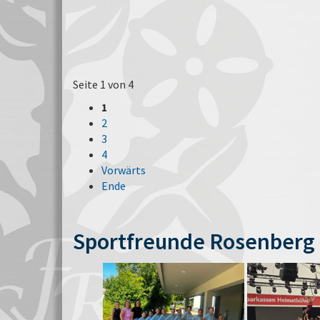
Seite 1 von 4
1
2
3
4
Vorwärts
Ende
Sportfreunde Rosenberg 