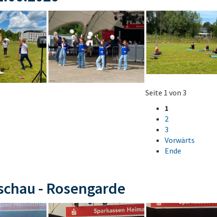
Seite 1 von 3
1
2
3
Vorwärts
Ende
schau - Rosengarde