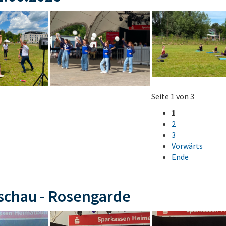
Seite 1 von 3
1
2
3
Vorwärts
Ende
schau - Rosengarde