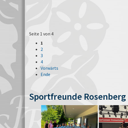
Seite 1 von 4
1
2
3
4
Vorwärts
Ende
Sportfreunde Rosenberg 