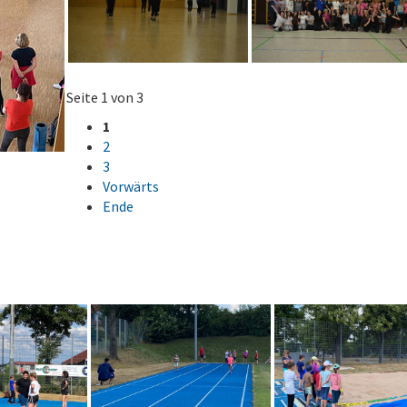
Seite 1 von 3
1
2
3
Vorwärts
Ende