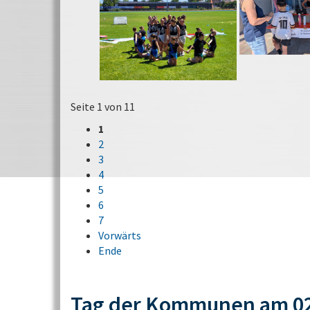
Seite 1 von 11
1
2
3
4
5
6
7
Vorwärts
Ende
Tag der Kommunen am 02