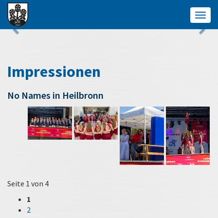
Togg
navig
Impressionen
No Names in Heilbronn
Seite 1 von 4
1
2