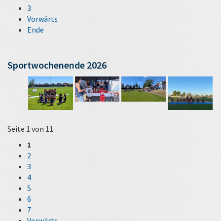
3
Vorwärts
Ende
Sportwochenende 2026
Seite 1 von 11
1
2
3
4
5
6
7
Vorwärts