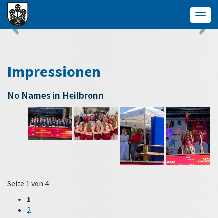
Togg
navig
Impressionen
No Names in Heilbronn
Seite 1 von 4
1
2