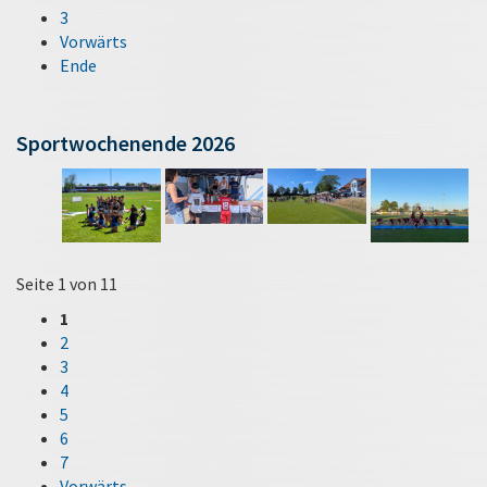
3
Vorwärts
Ende
Sportwochenende 2026
Seite 1 von 11
1
2
3
4
5
6
7
Vorwärts