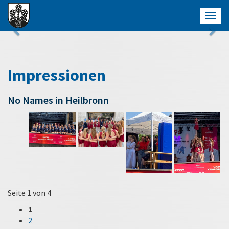
Togg
navig
Impressionen
No Names in Heilbronn
Seite 1 von 4
1
2