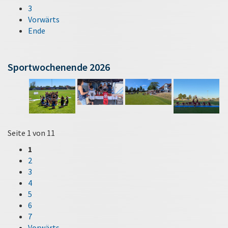
3
Vorwärts
Ende
Sportwochenende 2026
Seite 1 von 11
1
2
3
4
5
6
7
Vorwärts