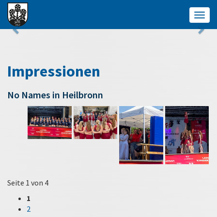
Togg
navig
Impressionen
No Names in Heilbronn
Seite 1 von 4
1
2