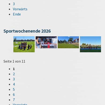
3
Vorwärts
Ende
Sportwochenende 2026
Seite 1 von 11
1
2
3
4
5
6
7
Vorwärts