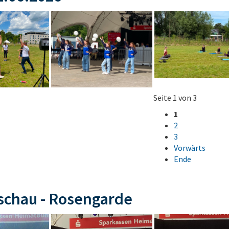
Seite 1 von 3
1
2
3
Vorwärts
Ende
schau - Rosengarde