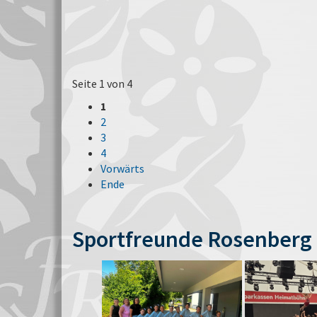
Seite 1 von 4
1
2
3
4
Vorwärts
Ende
Sportfreunde Rosenberg 