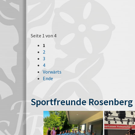
Seite 1 von 4
1
2
3
4
Vorwärts
Ende
Sportfreunde Rosenberg 