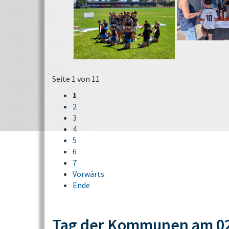
Seite 1 von 11
1
2
3
4
5
6
7
Vorwärts
Ende
Tag der Kommunen am 02