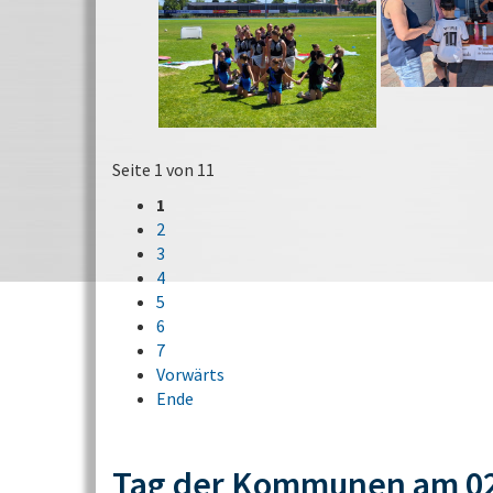
Seite 1 von 11
1
2
3
4
5
6
7
Vorwärts
Ende
Tag der Kommunen am 02