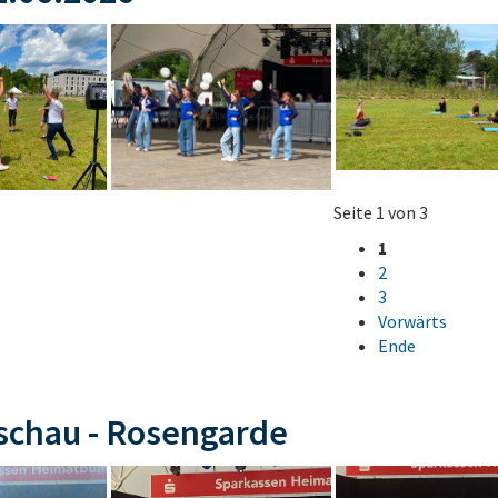
Seite 1 von 3
1
2
3
Vorwärts
Ende
schau - Rosengarde