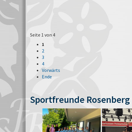
Seite 1 von 4
1
2
3
4
Vorwärts
Ende
Sportfreunde Rosenberg 