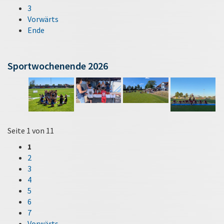
3
Vorwärts
Ende
Sportwochenende 2026
Seite 1 von 11
1
2
3
4
5
6
7
Vorwärts