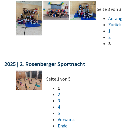
Seite 3 von 3
Anfang
Zurück
1
2
3
2025 | 2. Rosenberger Sportnacht
Seite 1 von 5
1
2
3
4
5
Vorwärts
Ende