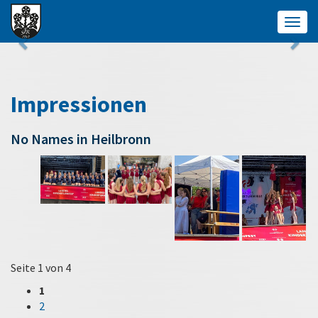
Togg
navig
Impressionen
No Names in Heilbronn
Seite 1 von 4
1
2