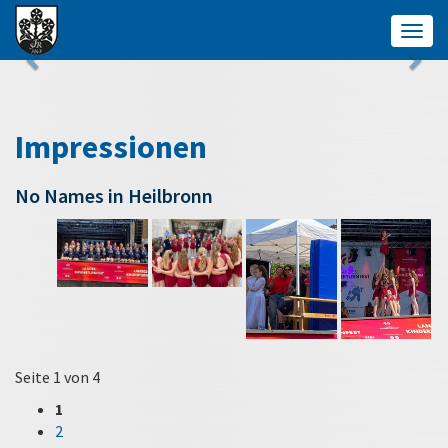
Togg
navig
Impressionen
No Names in Heilbronn
Seite 1 von 4
1
2