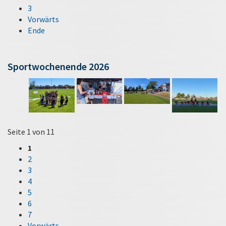
3
Vorwärts
Ende
Sportwochenende 2026
Seite 1 von 11
1
2
3
4
5
6
7
Vorwärts