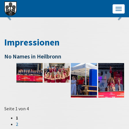
Togg
navig
Impressionen
No Names in Heilbronn
Seite 1 von 4
1
2