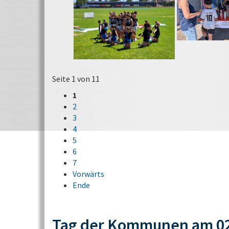
Seite 1 von 11
1
2
3
4
5
6
7
Vorwärts
Ende
Tag der Kommunen am 02