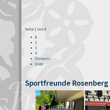
Seite 1 von 4
1
2
3
4
Vorwärts
Ende
Sportfreunde Rosenberg 