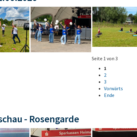
Seite 1 von 3
1
2
3
Vorwärts
Ende
schau - Rosengarde