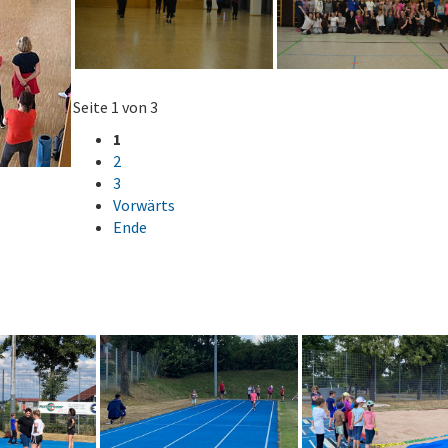
Seite 1 von 3
1
2
3
Vorwärts
Ende