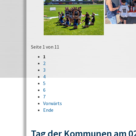
Seite 1 von 11
1
2
3
4
5
6
7
Vorwärts
Ende
Tag der Kommunen am 02