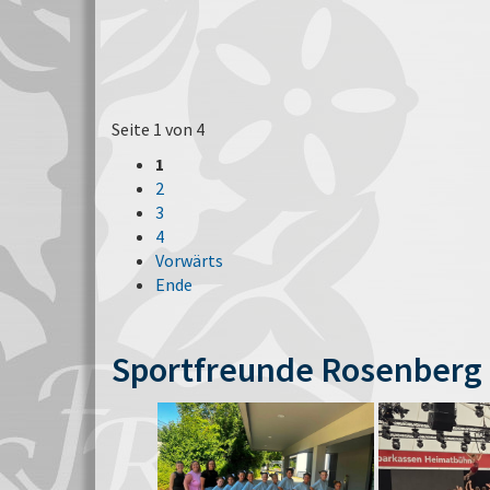
Seite 1 von 4
1
2
3
4
Vorwärts
Ende
Sportfreunde Rosenberg 