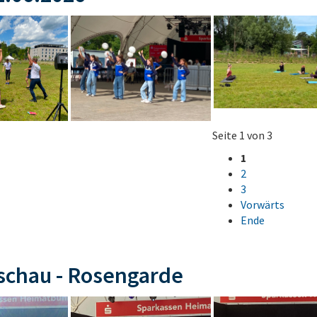
Seite 1 von 3
1
2
3
Vorwärts
Ende
schau - Rosengarde