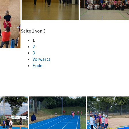
Seite 1 von 3
1
2
3
Vorwärts
Ende