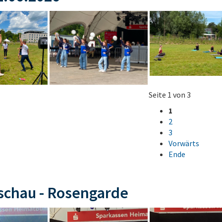
Seite 1 von 3
1
2
3
Vorwärts
Ende
schau - Rosengarde