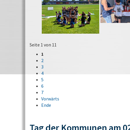
Seite 1 von 11
1
2
3
4
5
6
7
Vorwärts
Ende
Tag der Kommunen am 02