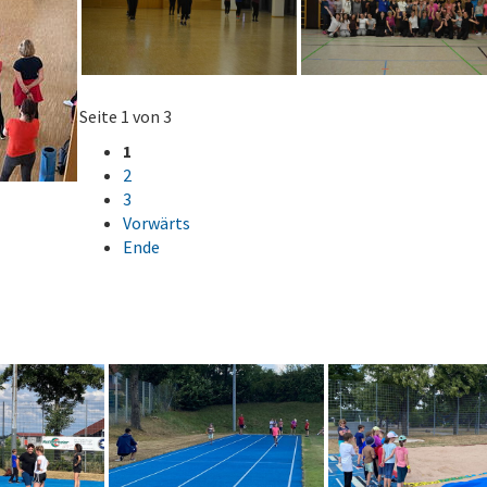
Seite 1 von 3
1
2
3
Vorwärts
Ende