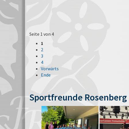
Seite 1 von 4
1
2
3
4
Vorwärts
Ende
Sportfreunde Rosenberg 